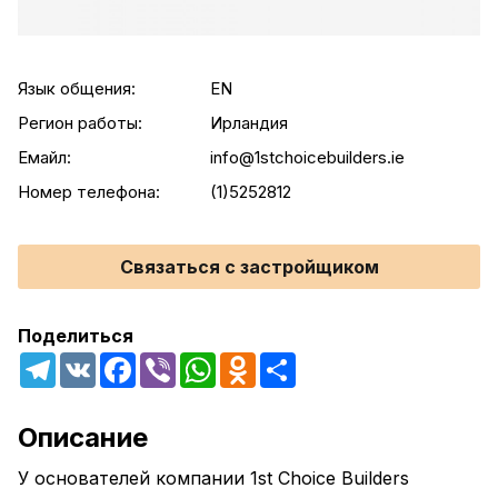
Язык общения:
EN
Регион работы:
Ирландия
Емайл:
info@1stchoicebuilders.ie
Номер телефона:
(1)5252812
Связаться с застройщиком
Поделиться
Telegram
VK
Facebook
Viber
WhatsApp
Odnoklassniki
Share
Описание
У основателей компании 1st Choice Builders