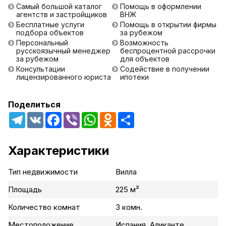
Самый большой каталог
Помощь в оформлении
агентств и застройщиков
ВНЖ
Бесплатные услуги
Помощь в открытии фирмы
подбора объектов
за рубежом
Персональный
Возможность
русскоязычный менеджер
беспроцентной рассрочки
за рубежом
для объектов
Консультации
Содействие в получении
лицензированного юриста
ипотеки
Поделиться
Telegram
VK
Facebook
Viber
WhatsApp
Odnoklassniki
Share
Характеристики
Тип недвижимости
Вилла
Площадь
225 м²
Количество комнат
3 комн.
Местоположение
Испания, Аликанте