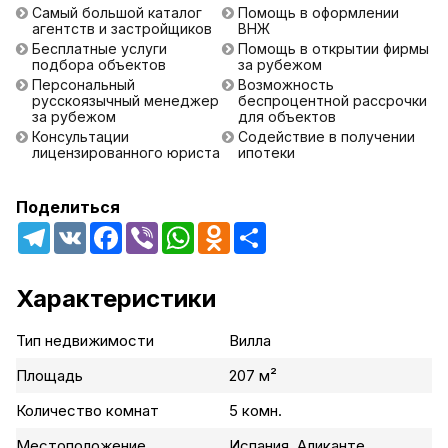
Самый большой каталог
Помощь в оформлении
агентств и застройщиков
ВНЖ
Бесплатные услуги
Помощь в открытии фирмы
подбора объектов
за рубежом
Персональный
Возможность
русскоязычный менеджер
беспроцентной рассрочки
за рубежом
для объектов
Консультации
Содействие в получении
лицензированного юриста
ипотеки
Поделиться
Telegram
VK
Facebook
Viber
WhatsApp
Odnoklassniki
Share
Характеристики
Тип недвижимости
Вилла
Площадь
207 м²
Количество комнат
5 комн.
Местоположение
Испания, Аликанте