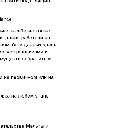
чь найти подходящий
iance
ило в себе несколько
о давно работали на
зом, база данных здесь
ми застройщиками и
имущества обратиться
и на первичном или на
жка на любом этапе
дательства Мальты и