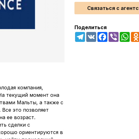
Связаться с агент
Поделиться
Telegram
VK
Facebook
Viber
Wha
олодая компания,
На текущий момент она
твами Мальты, а также с
 Все это позволяет
на ее возраст.
ть сделки с
хорошо ориентируются в