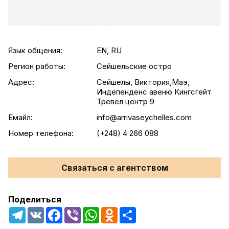
Язык общения:
EN, RU
Регион работы:
Сейшельские остро
Адрес:
Сейшелы, Виктория,Маэ,
Индепенденс авеню Кингсгейт
Тревел центр 9
Емайл:
info@arrivaseychelles.com
Номер телефона:
(+248) 4 266 088
Связаться с агентством
Поделиться
Telegram
VK
Facebook
Viber
WhatsApp
Odnoklassniki
Share