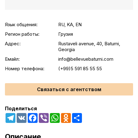
Язык общения:
RU, KA, EN
Регион работы:
Грузия
Адрес:
Rustaveli avenue, 40, Batumi,
Georgia
Емайл:
info@bellevuebatumi.com
Номер телефона:
(+99)5 591 85 55 55
Связаться с агентством
Поделиться
Telegram
VK
Facebook
Viber
WhatsApp
Odnoklassniki
Share
Описание