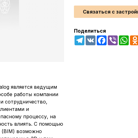
Связаться с застро
Поделиться
Telegram
VK
Facebook
Viber
Wha
alog является ведущим
особе работы компании
 и сотрудничество,
клиентами и
пасному процессу, на
ость влиять. С помощью
 (BIM) возможно