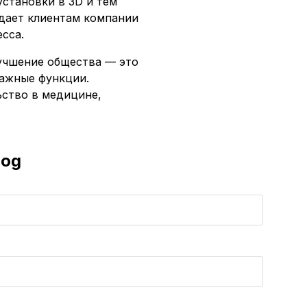
установки в 3D и тем
 дает клиентам компании
сса.
лучшение общества — это
ажные функции.
ьство в медицине,
log