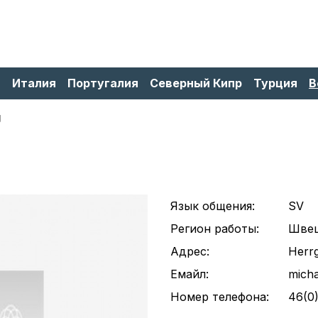
я
Италия
Португалия
Северный Кипр
Турция
В
g
Язык общения:
SV
Регион работы:
Шве
Адрес:
Herrg
Емайл:
micha
Номер телефона:
46(0