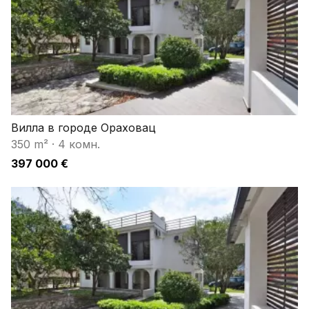
Вилла в городе Ораховац
350 m²
·
4 комн.
397 000 €