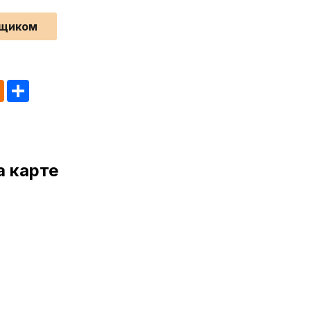
йщиком
tsApp
Odnoklassniki
Share
а карте