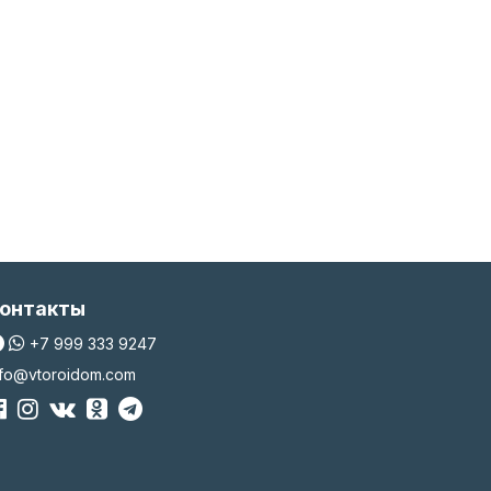
онтакты
+7 999 333 9247
nfo@vtoroidom.com