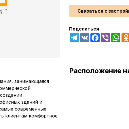
Связаться с застро
Поделиться
Telegram
VK
Facebook
Viber
Wha
Расположение н
мпания, занимающаяся
коммерческой
 создании
офисных зданий и
 самые современные
ть клиентам комфортное