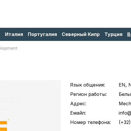
я
Италия
Португалия
Северный Кипр
Турция
В
elopment
Язык общения:
EN, 
Регион работы:
Бель
Адрес:
Mech
Емайл:
info
Номер телефона:
(+32)