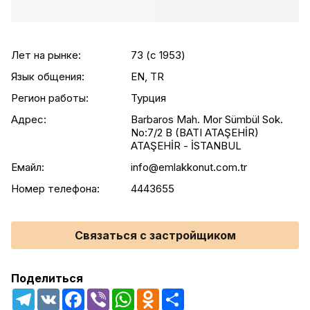
Лет на рынке:
73 (c 1953)
Язык общения:
EN, TR
Регион работы:
Турция
Адрес:
Barbaros Mah. Mor Sümbül Sok.
No:7/2 B (BATI ATAŞEHİR)
ATAŞEHİR - İSTANBUL
Емайл:
info@emlakkonut.com.tr
Номер телефона:
4443655
Связаться с застройщиком
Поделиться
Telegram
VK
Facebook
Viber
WhatsApp
Odnoklassniki
Share