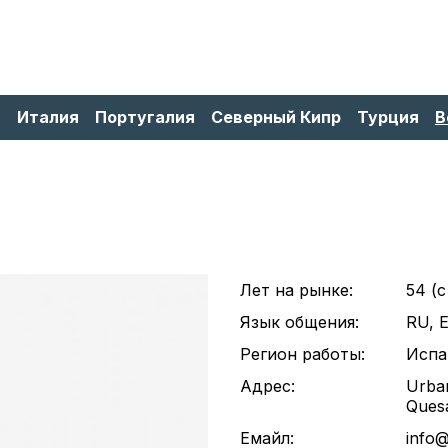
я
Италия
Португалия
Северный Кипр
Турция
В
Лет на рынке:
54 (c
Язык общения:
RU, 
Регион работы:
Испа
Адрес:
Urban
Quesa
Емайл:
info