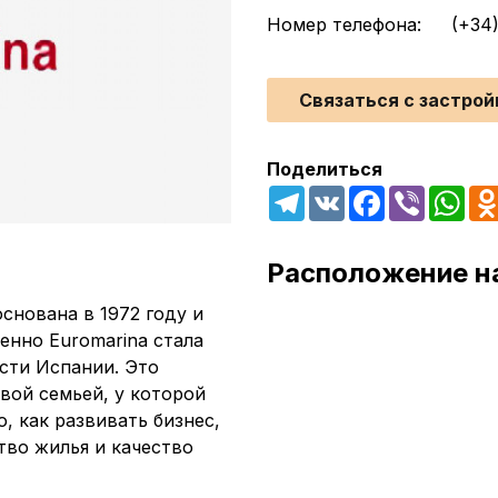
Номер телефона:
(+34
Связаться с застро
Поделиться
Telegram
VK
Facebook
Viber
Wha
Расположение н
снована в 1972 году и
енно Euromarina стала
сти Испании. Это
вой семьей, у которой
, как развивать бизнес,
ство жилья и качество