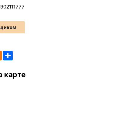
)902111777
йщиком
tsApp
Odnoklassniki
Share
а карте