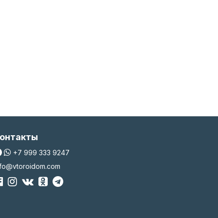
онтакты
+7 999 333 9247
nfo@vtoroidom.com