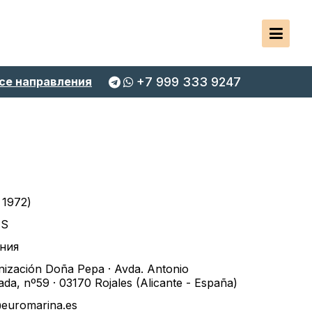
се направления
+7 999 333 9247
 1972)
ES
ния
ización Doña Pepa · Avda. Antonio
da, nº59 · 03170 Rojales (Alicante - España)
@euromarina.es