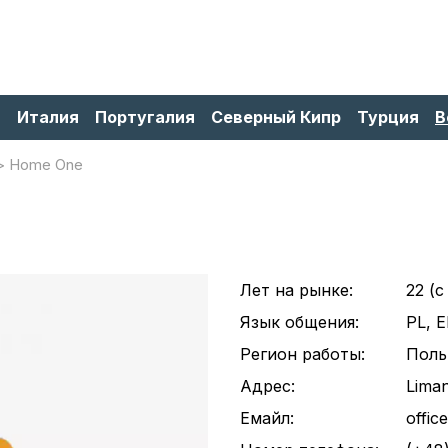
я
Италия
Португалия
Северный Кипр
Турция
В
Home One
Лет на рынке:
22 (c
Язык общения:
PL, 
Регион работы:
Пол
Адрес:
Lima
Емайл:
offi