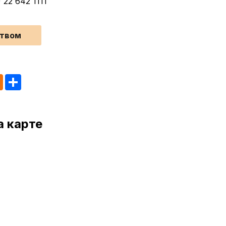
 22 642 1111
ством
tsApp
Odnoklassniki
Share
а карте