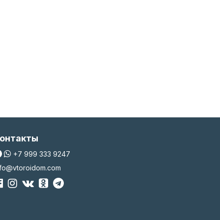
онтакты
+7 999 333 9247
nfo@vtoroidom.com