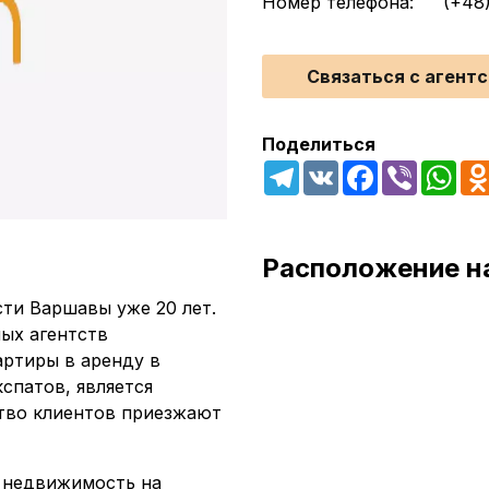
Номер телефона:
(+48)
Связаться с агент
Поделиться
Telegram
VK
Facebook
Viber
Wha
Расположение н
ти Варшавы уже 20 лет.
ых агентств
ртиры в аренду в
спатов, является
тво клиентов приезжают
 недвижимость на