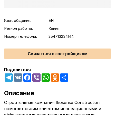
Язык общения:
EN
Регион работы:
Кения
Номер телефона:
254713234144
Связаться с застройщиком
Поделиться
Telegram
VK
Facebook
Viber
WhatsApp
Odnoklassniki
Share
Описание
Строительная компания Ikosense Construction
помогает своим клиентам инновационными и
эффективными строительными решениями