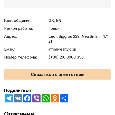
Язык общения:
GK, EN
Регион работы:
Греция
Адрес:
Leof. Siggrou 229, Nea Smirni , 171
21
Емайл:
info@realtyiq.gr
Номер телефона:
(+30) 210 3000 356
Связаться с агентством
Поделиться
Telegram
VK
Facebook
Viber
WhatsApp
Odnoklassniki
Share
Описание