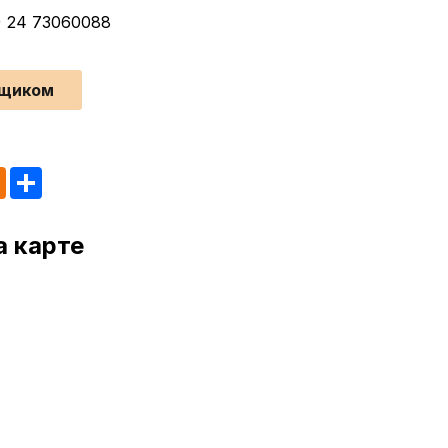
) 24 73060088
йщиком
tsApp
Odnoklassniki
Share
а карте