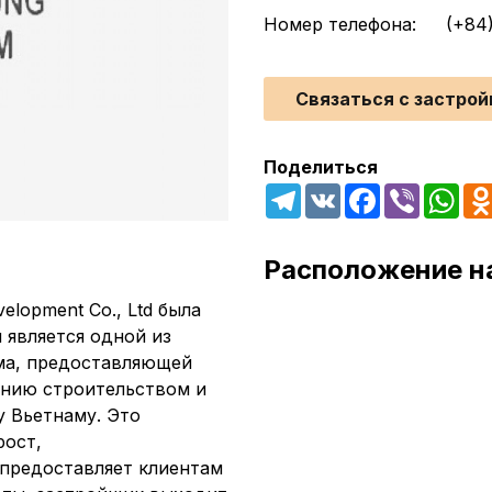
Номер телефона:
(+84
Связаться с застро
Поделиться
Telegram
VK
Facebook
Viber
Wha
Расположение н
velopment Co., Ltd была
я является одной из
ма, предоставляющей
ению строительством и
у Вьетнаму. Это
рост,
 предоставляет клиентам