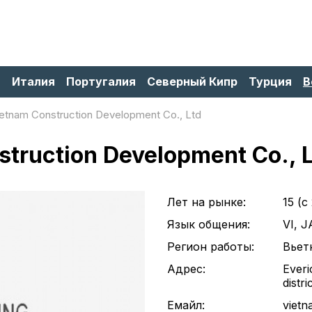
я
Италия
Португалия
Северный Кипр
Турция
В
ietnam Construction Development Co., Ltd
struction Development Co., 
Лет на рынке:
15 (c
Язык общения:
VI, J
Регион работы:
Вьет
Адрес:
Everi
distr
Емайл:
viet