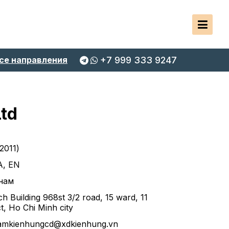
се направления
+7 999 333 9247
Ltd
 2011)
A, EN
нам
ch Building 968st 3/2 road, 15 ward, 11
ict, Ho Chi Minh city
namkienhungcd@xdkienhung.vn