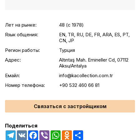
Лет на рынке:
48 (c 1978)
Язык общения:
EN, TR, RU, DE, FR, ARA, ES, PT,
CN, JP
Регион работы:
Турция
Адрес:
Altıntaş Mah. Emineller Cd, 07112
Aksu/Antalya
Емайл:
info@kacollection.com.tr
Номер телефона:
+90 532 460 66 81
Связаться с застройщиком
Поделиться
Telegram
VK
Facebook
Viber
WhatsApp
Odnoklassniki
Share