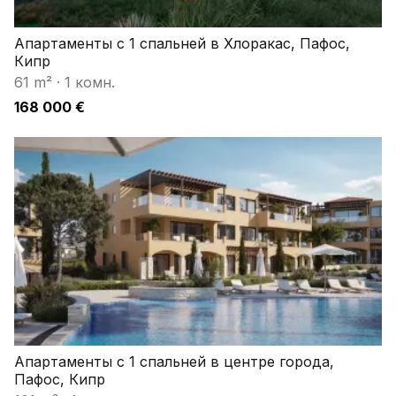
Апартаменты с 1 спальней в Хлоракас, Пафос,
Кипр
61 m²
·
1 комн.
168 000 €
Апартаменты с 1 спальней в центре города,
Пафос, Кипр