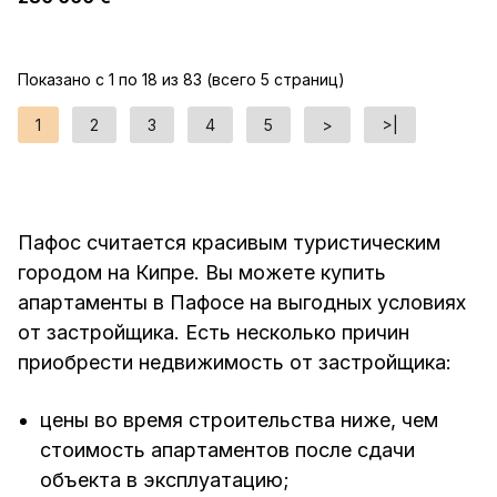
Показано с 1 по 18 из 83 (всего 5 страниц)
1
2
3
4
5
>
>|
Пафос считается красивым туристическим
городом на Кипре. Вы можете купить
апартаменты в Пафосе на выгодных условиях
от застройщика. Есть несколько причин
приобрести недвижимость от застройщика:
цены во время строительства ниже, чем
стоимость апартаментов после сдачи
объекта в эксплуатацию;