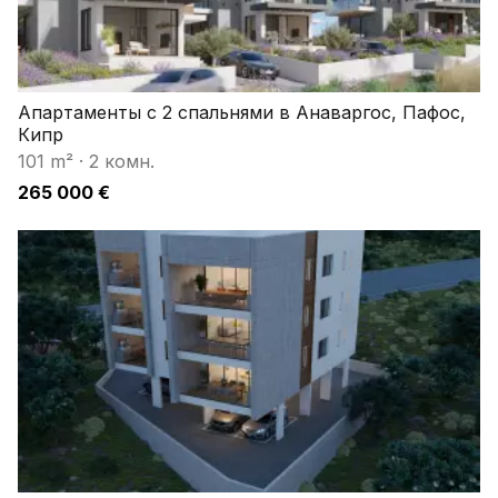
Апартаменты с 2 спальнями в Анаваргос, Пафос,
Кипр
101 m²
·
2 комн.
265 000 €