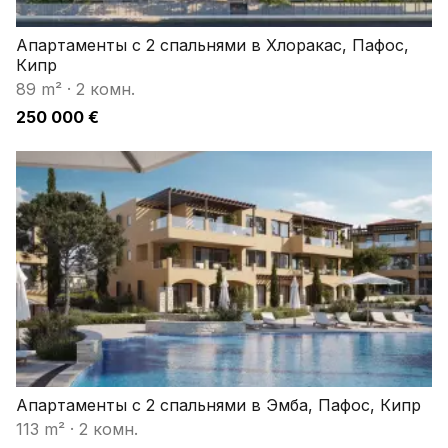
Апартаменты с 2 спальнями в Хлоракас, Пафос,
Кипр
89 m²
·
2 комн.
250 000 €
Апартаменты с 2 спальнями в Эмба, Пафос, Кипр
113 m²
·
2 комн.