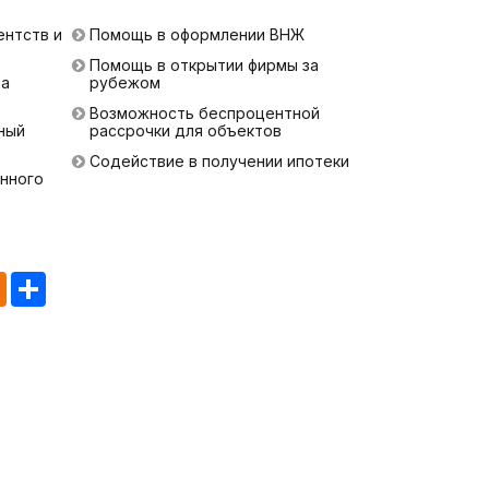
ентств и
Помощь в оформлении ВНЖ
Помощь в открытии фирмы за
ра
рубежом
Возможность беспроцентной
ный
рассрочки для объектов
Содействие в получении ипотеки
нного
tsApp
Odnoklassniki
Share