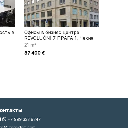
ость в
Офисы в бизнес центре
REVOLUČNÍ 7 ПРАГА 1, Чехия
21 m²
87 400 €
онтакты
+7 999 333 9247
nfo@vtoroidom.com