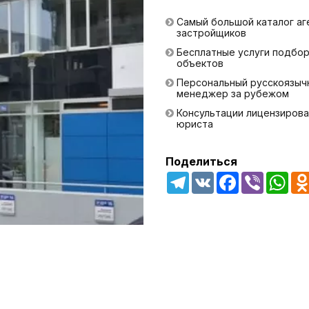
Самый большой каталог аг
застройщиков
Бесплатные услуги подбо
объектов
Персональный русскоязыч
менеджер за рубежом
Консультации лицензирова
юриста
Поделиться
Telegram
VK
Facebook
Viber
Wha