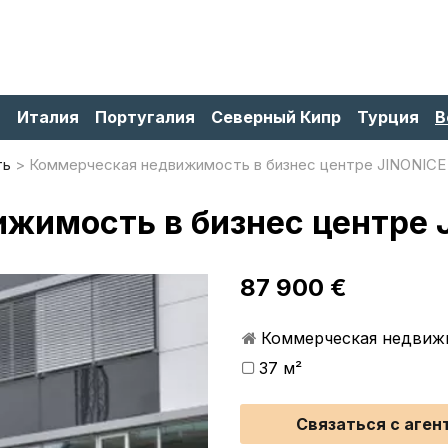
я
Италия
Португалия
Северный Кипр
Турция
В
ть
Коммерческая недвижимость в бизнес центре JINONICE 
имость в бизнес центре J
87 900 €
Коммерческая недвиж
37 м²
Связаться с аген