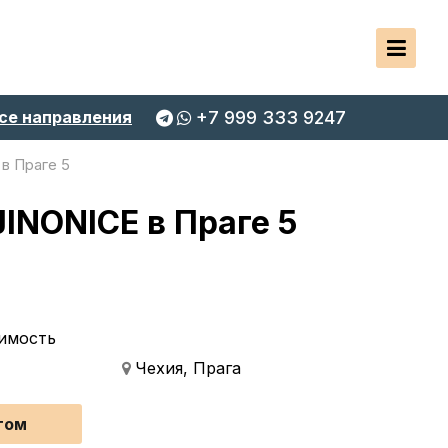
се направления
+7 999 333 9247
в Праге 5
INONICE в Праге 5
имость
Чехия, Прага
том