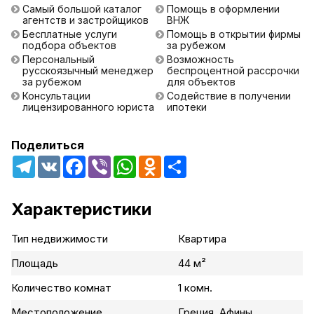
Самый большой каталог
Помощь в оформлении
агентств и застройщиков
ВНЖ
Бесплатные услуги
Помощь в открытии фирмы
подбора объектов
за рубежом
Персональный
Возможность
русскоязычный менеджер
беспроцентной рассрочки
за рубежом
для объектов
Консультации
Содействие в получении
лицензированного юриста
ипотеки
Поделиться
Telegram
VK
Facebook
Viber
WhatsApp
Odnoklassniki
Share
Характеристики
Тип недвижимости
Квартира
Площадь
44 м²
Количество комнат
1 комн.
Местоположение
Греция, Афины