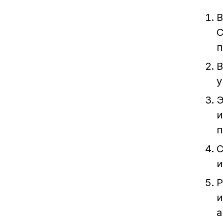
В
С
п
В
у
Э
и
п
С
и
Р
и
а