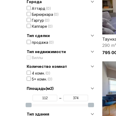
Города
Аттард
0
Биркиркара
0
Гаргур
0
Каппаре
0
Тип сделки
Таунх
продажа
0
290 m
Тип недвижимости
795 0
Виллы
Количество комнат
4 комн.
0
5+ комн.
0
Площадь(м2)
–
Тип здания