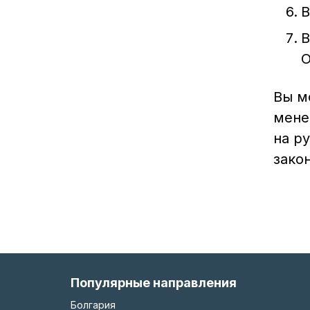
В
В
О
Вы м
мене
на р
зако
Популярные направления
Болгария