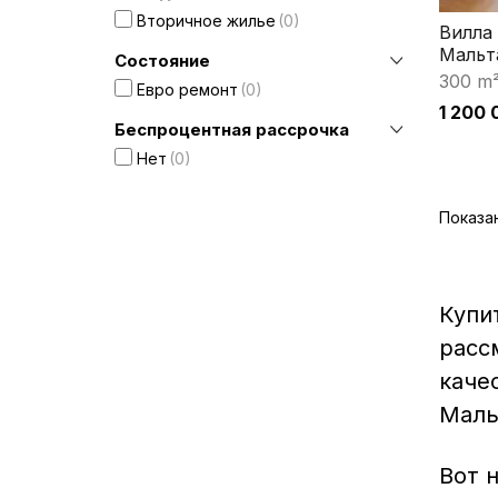
Вторичное жилье
0
Вилла 
Мальт
Состояние
300 m
Евро ремонт
0
1 200 
Беспроцентная рассрочка
Нет
0
Показан
Купи
расс
каче
Маль
Вот 