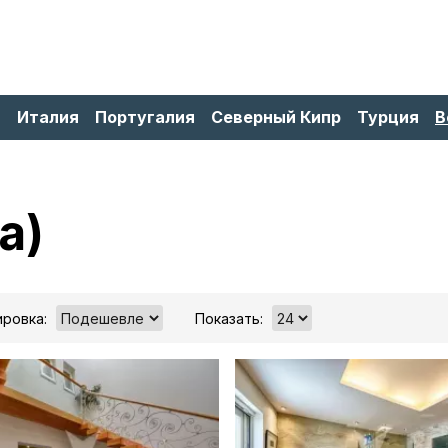
я
Италия
Португалия
Северный Кипр
Турция
В
а)
ровка:
Показать: