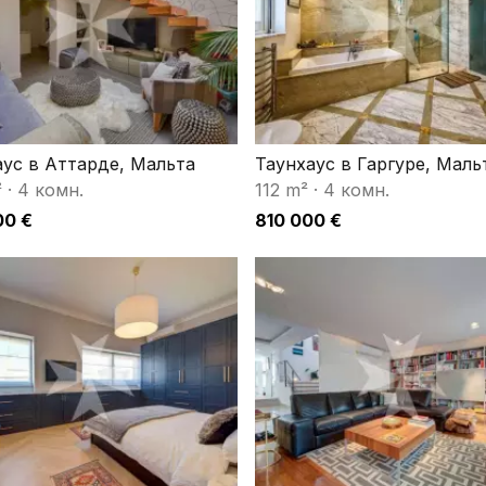
аус в Аттарде, Мальта
Таунхаус в Гаргуре, Маль
²
·
4 комн.
112 m²
·
4 комн.
00 €
810 000 €