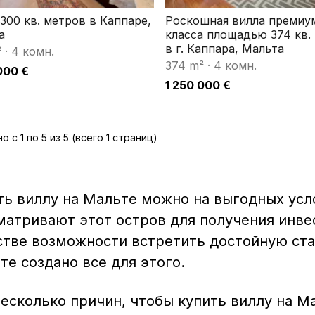
300 кв. метров в Каппаре,
Роскошная вилла премиу
а
класса площадью 374 кв.
в г. Каппара, Мальта
²
·
4 комн.
374 m²
·
4 комн.
000 €
1 250 000 €
о с 1 по 5 из 5 (всего 1 страниц)
ть виллу на Мальте можно на выгодных усл
матривают этот остров для получения инве
стве возможности встретить достойную ста
те создано все для этого.
несколько причин, чтобы купить виллу на М