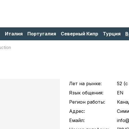
я
Италия
Португалия
Северный Кипр
Турция
В
ction
Лет на рынке:
52 (c
Язык общения:
EN
Регион работы:
Кана
Адрес:
Сими
Емайл:
info@