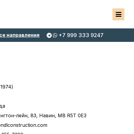
се направления
+7 999 333 9247
 1974)
да
нгтон-лейн, 83, Навин, MB R5T 0E3
ndlconstruction.com