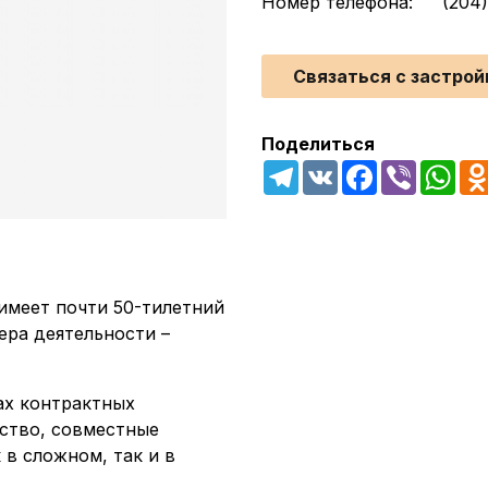
Номер телефона:
(204
Связаться с застро
Поделиться
Telegram
VK
Facebook
Viber
Wha
 имеет почти 50-тилетний
ера деятельности –
ах контрактных
ьство, совместные
 в сложном, так и в