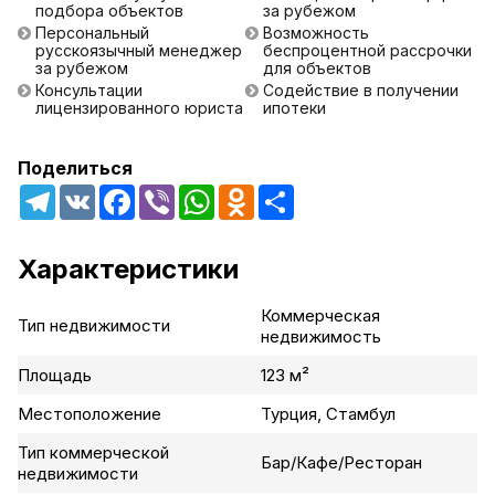
подбора объектов
за рубежом
Персональный
Возможность
русскоязычный менеджер
беспроцентной рассрочки
за рубежом
для объектов
Консультации
Содействие в получении
лицензированного юриста
ипотеки
Поделиться
Telegram
VK
Facebook
Viber
WhatsApp
Odnoklassniki
Share
Характеристики
Коммерческая
Тип недвижимости
недвижимость
Площадь
123 м²
Местоположение
Турция, Стамбул
Тип коммерческой
Бар/Кафе/Ресторан
недвижимости