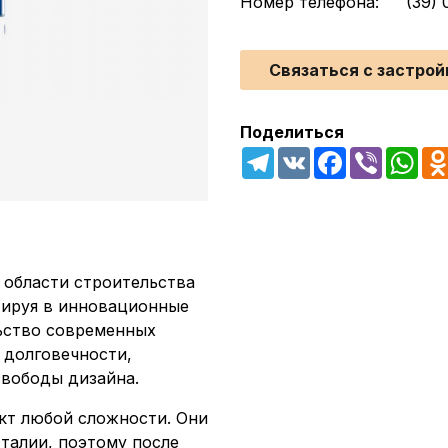
Номер телефона:
(39)
Связаться с застро
Поделиться
Telegram
VK
Facebook
Viber
Wha
 в области строительства
тируя в инновационные
ьство современных
 долговечности,
свободы дизайна.
кт любой сложности. Они
талии, поэтому после