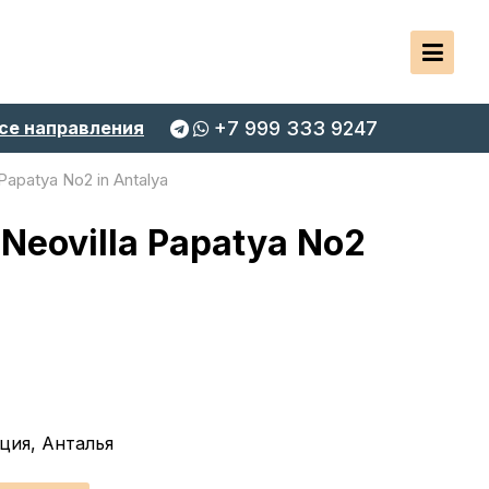
се направления
+7 999 333 9247
apatya No2 in Antalya
eovilla Papatya No2
ция, Анталья