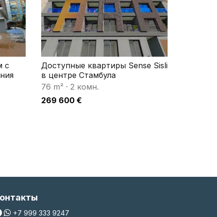
м с
Доступные квартиры Sense Sisli
ния
в центре Стамбула
76 m²
·
2 комн.
269 600 €
онтакты
+7 999 333 9247