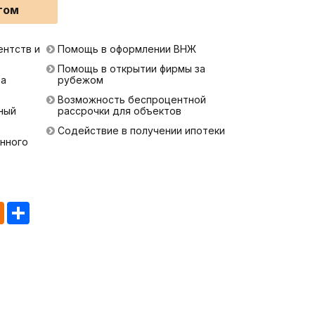
том
ентств и
Помощь в оформлении ВНЖ
Помощь в открытии фирмы за
ра
рубежом
Возможность беспроцентной
ный
рассрочки для объектов
Содействие в получении ипотеки
нного
tsApp
Odnoklassniki
Share