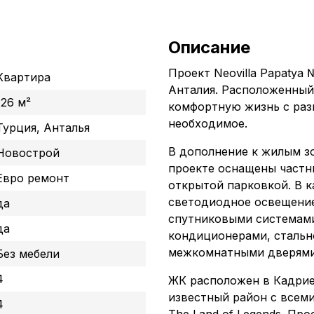
Описание
Проект Neovilla Papatya
Квартира
Анталия. Расположенный
126 м²
комфортную жизнь с разв
необходимое.
Турция, Анталья
В дополнение к жилым з
Новострой
проекте оснащены частн
Евро ремонт
открытой парковкой. В к
светодиодное освещени
да
спутниковыми системами
да
кондиционерами, стальн
межкомнатными дверями
Без мебели
4
ЖК расположен в Кадрие,
известный район с всем
4