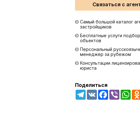
Связаться с аген
Самый большой каталог аг
застройщиков
Бесплатные услуги подбо
объектов
Персональный русскоязыч
менеджер за рубежом
Консультации лицензирова
юриста
Поделиться
Telegram
VK
Facebook
Viber
Wha