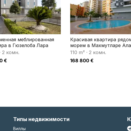
менная меблированная
Красивая квартира рядо
ира в Гюзелоба Лара
морем в Махмутларе Ала
·
2 комн.
110 m²
·
2 комн.
0 €
168 800 €
Типы недвижимости
К
Виллы