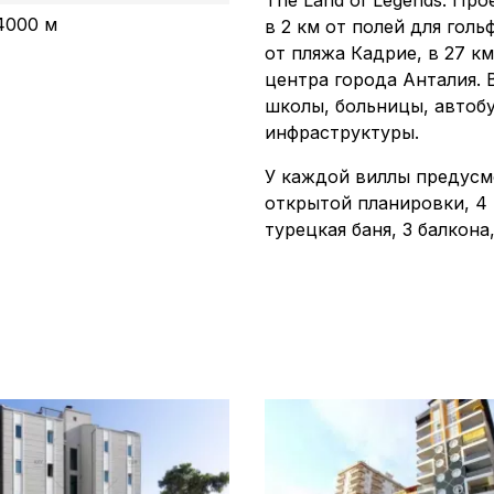
The Land of Legends. Про
4000 м
в 2 км от полей для гольф
от пляжа Кадрие, в 27 км
центра города Анталия. 
школы, больницы, автоб
инфраструктуры.
У каждой виллы предусмо
открытой планировки, 4 в
турецкая баня, 3 балкона,