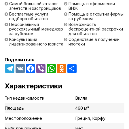
Самый большой каталог
Помощь в оформлении
агентств и застройщиков
ВНЖ
Бесплатные услуги
Помощь в открытии фирмы
подбора объектов
за рубежом
Персональный
Возможность
русскоязычный менеджер
беспроцентной рассрочки
за рубежом
для объектов
Консультации
Содействие в получении
лицензированного юриста
ипотеки
Поделиться
Telegram
VK
Facebook
Viber
WhatsApp
Odnoklassniki
Share
Характеристики
Тип недвижимости
Вилла
Площадь
460 м²
Местоположение
Греция, Корфу
ВНЖ при покупке
Нет