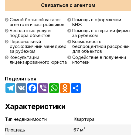
Связаться с агентом
Самый большой каталог
Помощь в оформлении
агентств и застройщиков
ВНЖ
Бесплатные услуги
Помощь в открытии фирмы
подбора объектов
за рубежом
Персональный
Возможность
русскоязычный менеджер
беспроцентной рассрочки
за рубежом
для объектов
Консультации
Содействие в получении
лицензированного юриста
ипотеки
Поделиться
Telegram
VK
Facebook
Viber
WhatsApp
Odnoklassniki
Share
Характеристики
Тип недвижимости
Квартира
Площадь
67 м²