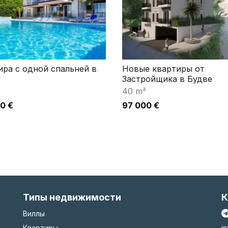
ира c одной спальней в
Новые квартиры от
Застройщика в Будве
40 m²
0 €
97 000 €
Типы недвижимости
К
Виллы
Квартиры
i