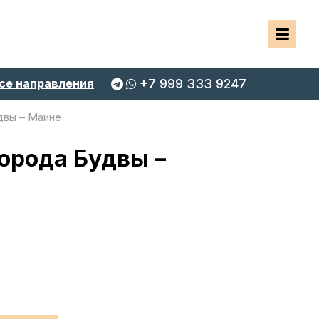
се направления
+7 999 333 9247
двы – Маине
орода Будвы –