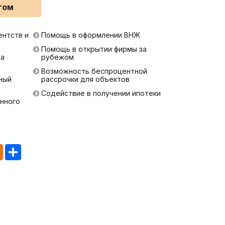
том
ентств и
Помощь в оформлении ВНЖ
Помощь в открытии фирмы за
ра
рубежом
Возможность беспроцентной
ный
рассрочки для объектов
Содействие в получении ипотеки
нного
tsApp
Odnoklassniki
Share