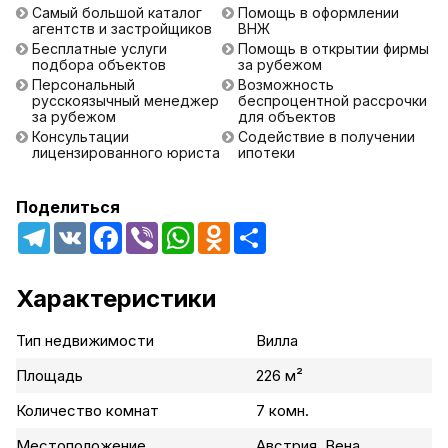
Самый большой каталог
Помощь в оформлении
агентств и застройщиков
ВНЖ
Бесплатные услуги
Помощь в открытии фирмы
подбора объектов
за рубежом
Персональный
Возможность
русскоязычный менеджер
беспроцентной рассрочки
за рубежом
для объектов
Консультации
Содействие в получении
лицензированного юриста
ипотеки
Поделиться
Telegram
VK
Facebook
Viber
WhatsApp
Odnoklassniki
Share
Характеристики
Тип недвижимости
Вилла
Площадь
226 м²
Количество комнат
7 комн.
Местоположение
Австрия, Вена