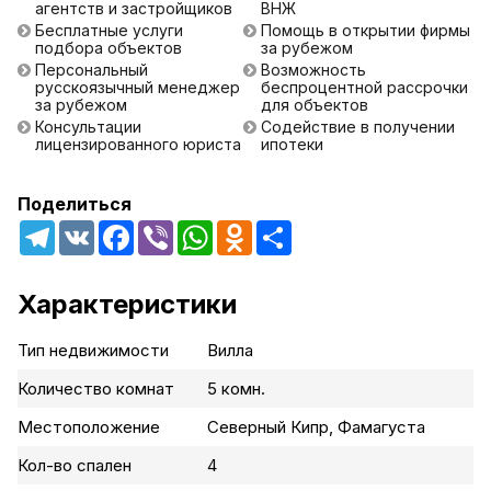
агентств и застройщиков
ВНЖ
Бесплатные услуги
Помощь в открытии фирмы
подбора объектов
за рубежом
Персональный
Возможность
русскоязычный менеджер
беспроцентной рассрочки
за рубежом
для объектов
Консультации
Содействие в получении
лицензированного юриста
ипотеки
Поделиться
Telegram
VK
Facebook
Viber
WhatsApp
Odnoklassniki
Share
Характеристики
Тип недвижимости
Вилла
Количество комнат
5 комн.
Местоположение
Северный Кипр, Фамагуста
Кол-во спален
4