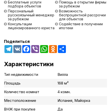
Бесплатные услуги
Помощь в открытии фирмы
подбора объектов
за рубежом
Персональный
Возможность
русскоязычный менеджер
беспроцентной рассрочки
за рубежом
для объектов
Консультации
Содействие в получении
лицензированного юриста
ипотеки
Поделиться
Telegram
VK
Facebook
Viber
WhatsApp
Odnoklassniki
Share
Характеристики
Тип недвижимости
Вилла
Площадь
168 м²
Количество комнат
4 комн.
Местоположение
Испания, Майорка
ВНЖ при покупке
Да