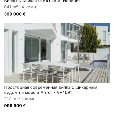
Виллы в Аликанте 841 кв.м, Испания
841 m²
·
4 комн.
369 000 €
Просторная современная вилла с шикарным
видом на море в Алтея - VF4691
417 m²
·
5 комн.
999 900 €