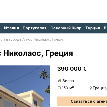
я
Италия
Португалия
Северный Кипр
Турция
В
лла в городе Агиос Николаос, Греция
с Николаос, Греция
390 000 €
Вилла
150 м²
Греция
Связаться с аген