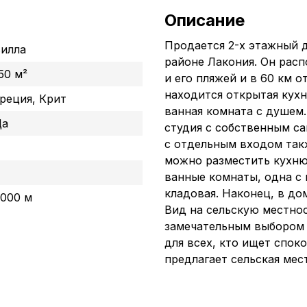
Описание
Продается 2-х этажный д
илла
районе Лакония. Он расп
50 м²
и его пляжей и в 60 км 
находится открытая кухня
реция, Крит
ванная комната с душем.
Да
студия с собственным с
с отдельным входом так
можно разместить кухню 
4
ванные комнаты, одна с 
кладовая. Наконец, в до
000 м
Вид на сельскую местнос
замечательным выбором 
для всех, кто ищет спок
предлагает сельская мес