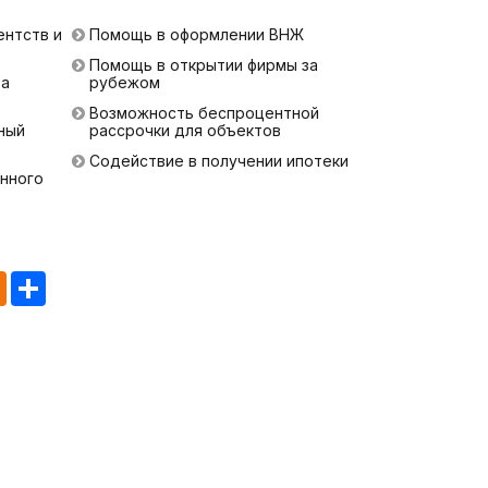
ентств и
Помощь в оформлении ВНЖ
Помощь в открытии фирмы за
ра
рубежом
Возможность беспроцентной
ный
рассрочки для объектов
Содействие в получении ипотеки
нного
tsApp
Odnoklassniki
Share