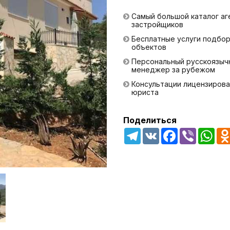
Самый большой каталог аг
застройщиков
Бесплатные услуги подбо
объектов
Персональный русскоязыч
менеджер за рубежом
Консультации лицензирова
юриста
Поделиться
Telegram
VK
Facebook
Viber
Wha