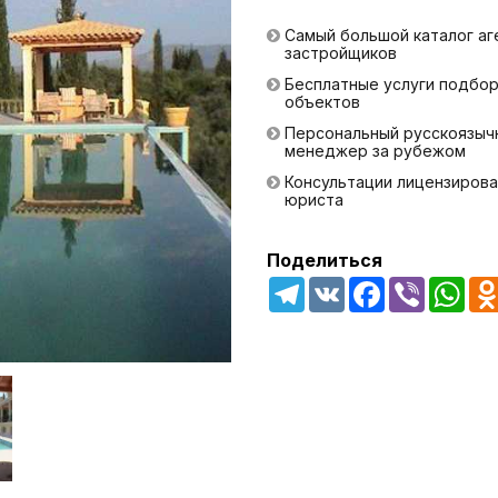
Самый большой каталог аг
застройщиков
Бесплатные услуги подбо
объектов
Персональный русскоязыч
менеджер за рубежом
Консультации лицензирова
юриста
Поделиться
Telegram
VK
Facebook
Viber
Wha