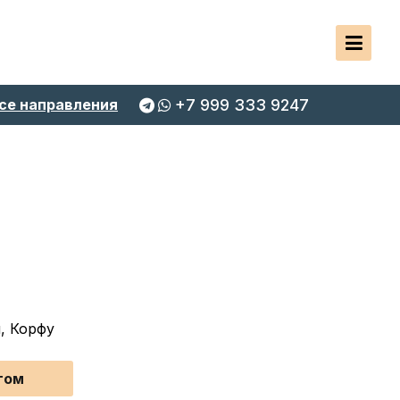
се направления
+7 999 333 9247
, Корфу
том