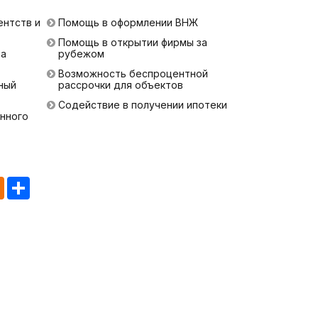
ентств и
Помощь в оформлении ВНЖ
Помощь в открытии фирмы за
ра
рубежом
Возможность беспроцентной
ный
рассрочки для объектов
Содействие в получении ипотеки
нного
tsApp
Odnoklassniki
Share