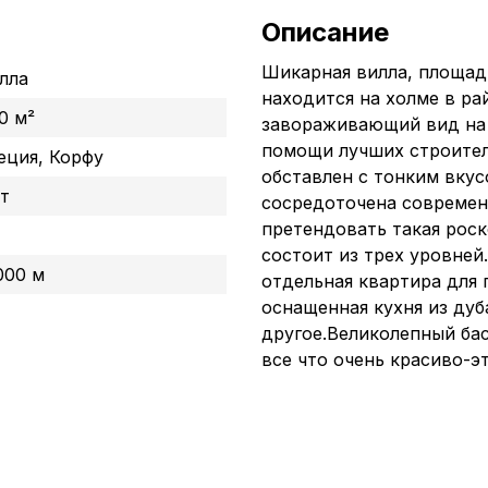
Описание
Шикарная вилла, площадью
лла
находится на холме в ра
0 м²
завораживающий вид на 
помощи лучших строител
еция, Корфу
обставлен с тонким вку
т
сосредоточена современ
претендовать такая рос
состоит из трех уровней.
000 м
отдельная квартира для 
оснащенная кухня из дуб
другое.Великолепный ба
все что очень красиво-эт