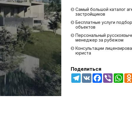
Самый большой каталог аг
застройщиков
Бесплатные услуги подбо
объектов
Персональный русскоязыч
менеджер за рубежом
Консультации лицензирова
юриста
Поделиться
Telegram
VK
Facebook
Viber
Wha