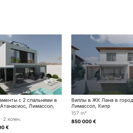
аменты с 2 спальнями в
Виллы в ЖК Лана в горо
 Атанасиос, Лимассол,
Лимассол, Кипр
157 m²
·
2 комн.
850 000 €
00 €