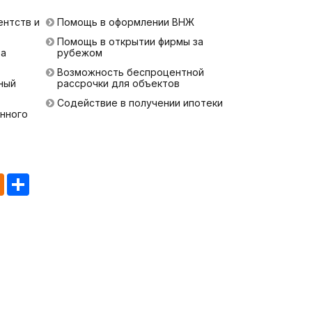
ентств и
Помощь в оформлении ВНЖ
Помощь в открытии фирмы за
ра
рубежом
Возможность беспроцентной
ный
рассрочки для объектов
Содействие в получении ипотеки
нного
tsApp
Odnoklassniki
Share