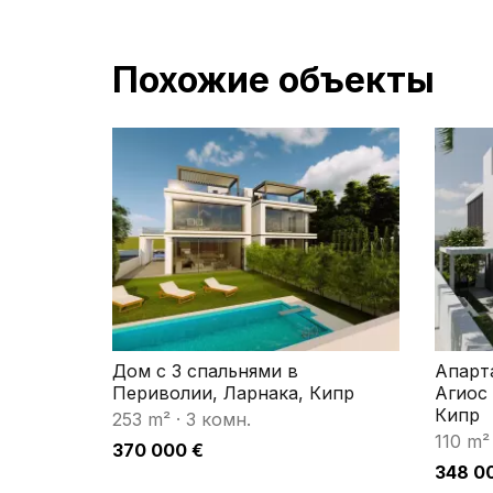
Похожие объекты
Дом с 3 спальнями в
Апарт
Периволии, Ларнака, Кипр
Агиос
Кипр
253 m²
·
3 комн.
110 m²
370 000 €
348 0