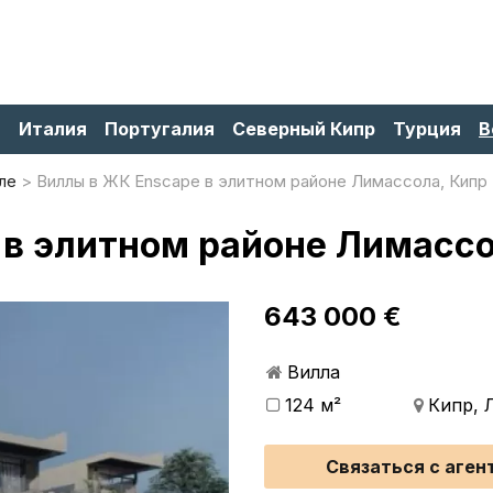
я
Италия
Португалия
Северный Кипр
Турция
В
ле
Виллы в ЖК Enscape в элитном районе Лимассола, Кипр
 в элитном районе Лимассо
643 000 €
Вилла
124 м²
Кипр, 
Связаться с аген