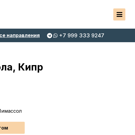
се направления
+7 999 333 9247
ла, Кипр
Лимассол
том