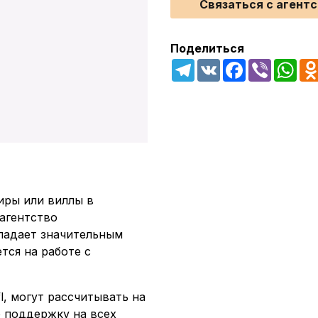
Связаться с агент
Поделиться
Telegram
VK
Facebook
Viber
Wha
иры или виллы в
 агентство
ладает значительным
тся на работе с
l, могут рассчитывать на
 поддержку на всех