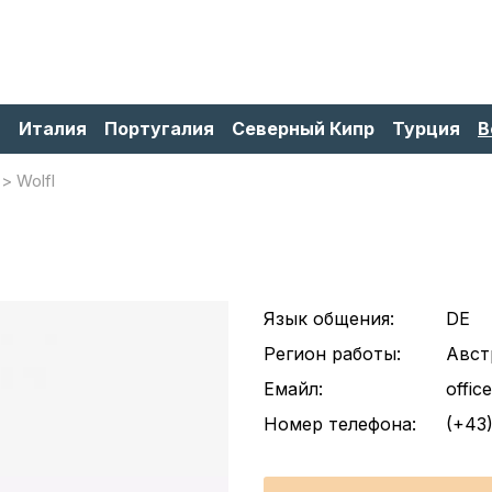
я
Италия
Португалия
Северный Кипр
Турция
В
Wolfl
Язык общения:
DE
Регион работы:
Авст
Емайл:
offic
Номер телефона:
(+43)