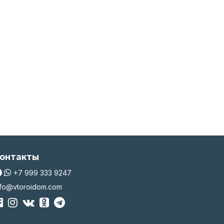
онтакты
+7 999 333 9247
nfo@vtoroidom.com