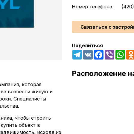
Номер телефона:
(420
Связаться с застро
Поделиться
Telegram
VK
Facebook
Viber
Wha
Расположение н
омпания, которая
ова возвести жилую и
роки. Специалисты
льства.
хника, чтобы строить
 купить объект в
недвижимость, исходя из