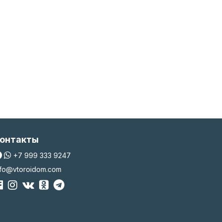
онтакты
+7 999 333 9247
nfo@vtoroidom.com