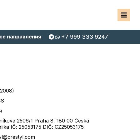
се направления
+7 999 333 9247
 2008)
CS
я
níkova 2506/1 Praha 8, 180 00 Česká
lika IČ: 25053175 DIČ: CZ25053175
yl@crestyl.com