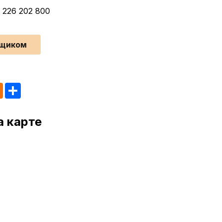
) 226 202 800
йщиком
tsApp
Odnoklassniki
Share
а карте