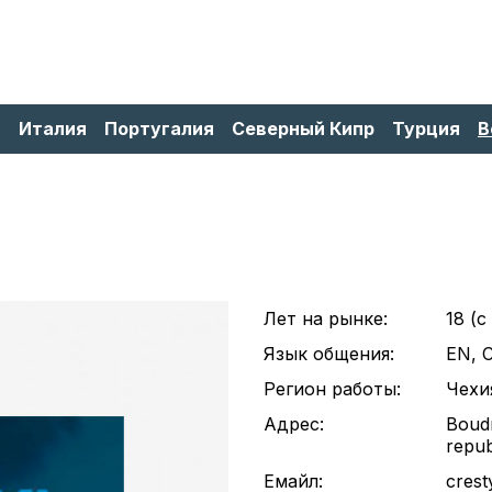
я
Италия
Португалия
Северный Кипр
Турция
В
Лет на рынке:
18 (c
Язык общения:
EN, 
Регион работы:
Чехи
Адрес:
Boud
repub
Емайл:
crest