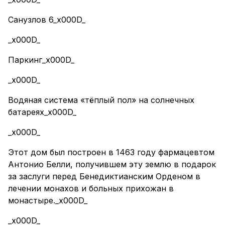
Санузлов 6_x000D_
_x000D_
Паркинг_x000D_
_x000D_
Водяная система «тёплый пол» на солнечных
батареях_x000D_
_x000D_
Этот дом был построен в 1463 году фармацевтом
Антонио Белли, получившем эту землю в подарок
за заслуги перед Бенедиктианским Орденом в
лечении монахов и больных прихожан в
монастыре._x000D_
_x000D_