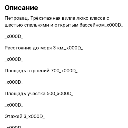
Описание
Петровац. Трёхэтажная вилла люкс класса с
шестью спальнями и открытым бассейном_x000D_
_x000D_
Расстояние до моря 3 км._x000D_
_x000D_
Площадь строений 700_x000D_
_x000D_
Площадь участка 500_x000D_
_x000D_
Этажей 3_x000D_
_x000D_